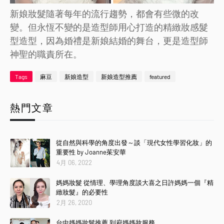
新娘妝髮隨著每年的流行趨勢，都會有些微的改
變。但永恆不變的是造型師用心打造的精緻妝感髮
型造型，因為婚禮是新娘結婚的舞台，更是造型師
神聖的職責所在。
Tags
麻豆
新娘造型
新娘造型推薦
featured
熱門文章
從自然與科學的角度出發～談「現代女性學習化妝」的
重要性 by Joanne茱安華
4月 06, 2022
媽媽妝髮 從情理、學理角度談大喜之日許媽媽一個『精
緻妝髮』的必要性
2月 26, 2020
台中媽媽妝髮推薦 到府媽媽妝服務