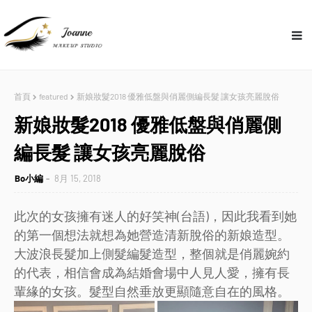
首頁
featured
新娘妝髮2018 優雅低盤與俏麗側編長髮 讓女孩亮麗脫俗
新娘妝髮2018 優雅低盤與俏麗側
編長髮 讓女孩亮麗脫俗
Bo小編
8月 15, 2018
此次的女孩擁有迷人的好笑神(台語)，因此我看到她
的第一個想法就想為她營造清新脫俗的新娘造型。
大波浪長髮加上側髮編髮造型，整個就是俏麗婉約
的代表，相信會成為結婚會場中人見人愛，擁有長
輩緣的女孩。髮型自然垂放更顯隨意自在的風格。