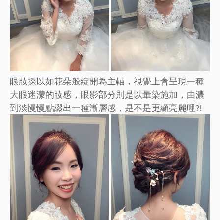
眼妝採以如花朵般綻開為主軸，視覺上會呈現一種
大眼迷濛的妝感，眼影部分則是以暈染施加，由濃
到淡慢慢點綴出一種漸層感，是不是更顯亮麗哩?!