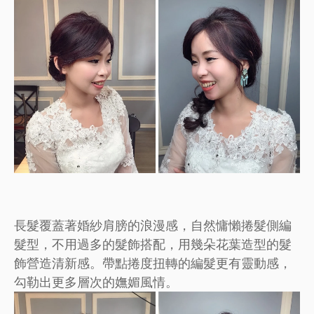
長髮覆蓋著婚紗肩膀的浪漫感，自然慵懶捲髮側編
髮型，不用過多的髮飾搭配，用幾朵花葉造型的髮
飾營造清新感。帶點捲度扭轉的編髮更有靈動感，
勾勒出更多層次的嫵媚風情。